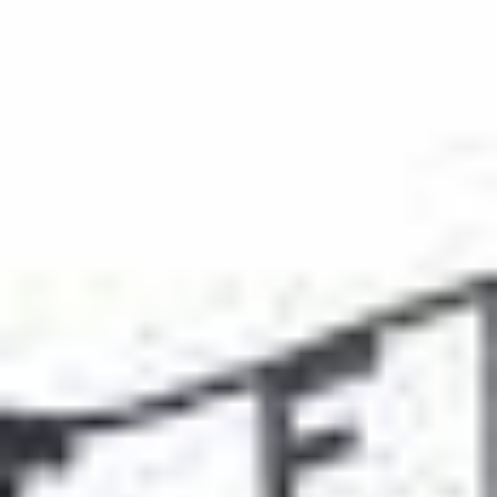
Startseite
Religion
Gegen Christenverfolgung - 0005
Meinungsfreiheit
Geschichte