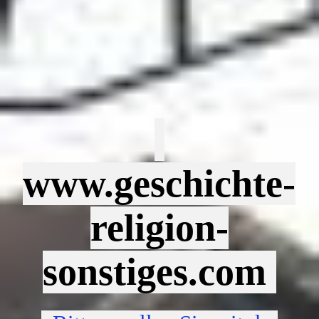
Multikuli Europa
Verbrecher Staat ?
Sonstiges
www.geschichte-
verschiedene Themen
religion-
Videos zum Thema Konzentrationslager
sonstiges.com
Videos WW 2